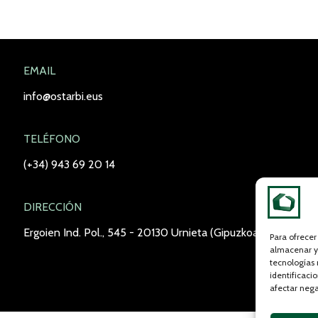
EMAIL
info@ostarbi.eus
TELÉFONO
(+34) 943 69 20 14
DIRECCIÓN
Ergoien Ind. Pol., 545 - 20130 Urnieta (Gipuzkoa)
Para ofrecer
almacenar y/
tecnologías
identificaci
afectar nega