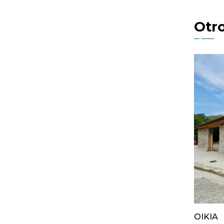
Otr
AIA
OIKIA