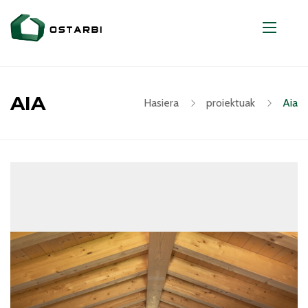
AIA
Hasiera
proiektuak
Aia