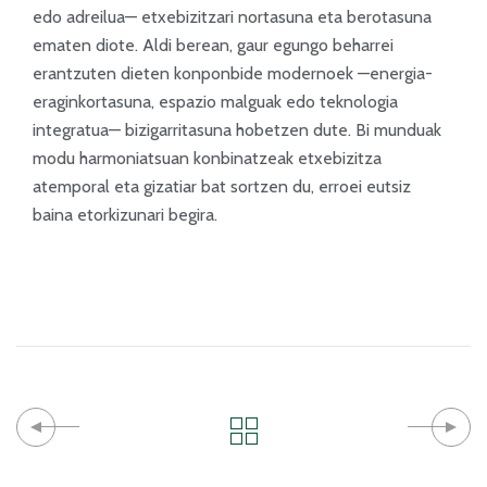
edo adreilua— etxebizitzari nortasuna eta berotasuna
ematen diote. Aldi berean, gaur egungo beharrei
erantzuten dieten konponbide modernoek —energia-
eraginkortasuna, espazio malguak edo teknologia
integratua— bizigarritasuna hobetzen dute. Bi munduak
modu harmoniatsuan konbinatzeak etxebizitza
atemporal eta gizatiar bat sortzen du, erroei eutsiz
baina etorkizunari begira.