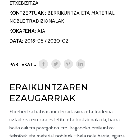
ETXEBIZITZA
KONTZEPTUAK :
BERRIKUNTZA ETA MATERIAL
NOBLE TRADIZIONALAK
KOKAPENA:
AIA
DATA:
2018-05 / 2020-02
PARTEKATU
ERAIKUNTZAREN
EZAUGARRIAK
Etxebizitza batean modernotasuna eta tradizioa
uztartzea erronka estetiko eta funtzionala da, baina
baita aukera paregabea ere. Iraganeko eraikuntza-
teknikek eta material nobleek —hala nola harria, egurra