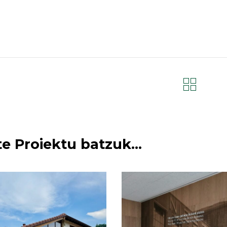
e Proiektu batzuk...