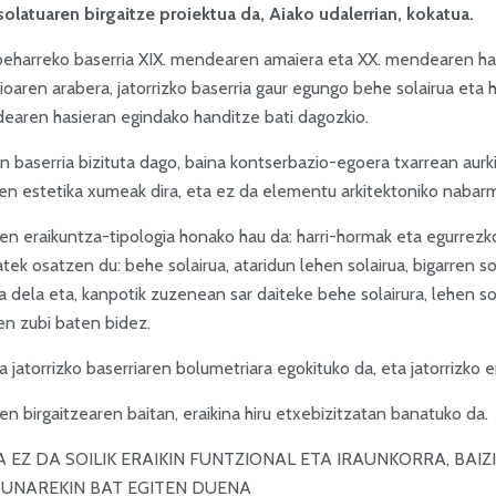
isolatuaren birgaitze proiektua da, Aiako udalerrian, kokatua.
 beharreko baserria XIX. mendearen amaiera eta XX. mendearen has
oaren arabera, jatorrizko baserria gaur egungo behe solairua eta h
earen hasieran egindako handitze bati dagozkio.
n baserria bizituta dago, baina kontserbazio-egoera txarrean aurki
ren estetika xumeak dira, eta ez da elementu arkitektoniko naba
ren eraikuntza-tipologia honako hau da: harri-hormak eta egurrezko
tek osatzen du: behe solairua, ataridun lehen solairua, bigarren sol
 dela eta, kanpotik zuzenean sar daiteke behe solairura, lehen sola
en zubi baten bidez.
a jatorrizko baserriaren bolumetriara egokituko da, eta jatorrizko
en birgaitzearen baitan, eraikina hiru etxebizitzatan banatuko da.
 EZ DA SOILIK ERAIKIN FUNTZIONAL ETA IRAUNKORRA, BAI
UNAREKIN BAT EGITEN DUENA