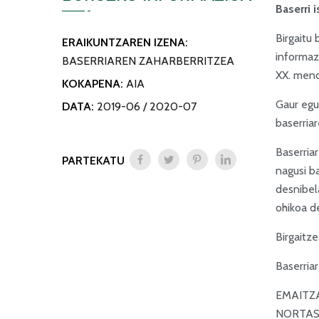
Baserri 
Birgaitu
ERAIKUNTZAREN IZENA:
informazi
BASERRIAREN ZAHARBERRITZEA
XX. mend
KOKAPENA:
AIA
Gaur egu
DATA:
2019-06 / 2020-07
baserria
Baserria
PARTEKATU
nagusi ba
desnibela
ohikoa d
Birgaitze
Baserriar
EMAITZA
NORTAS