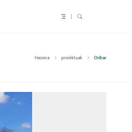
Hasiera
proiektuak
Oribar