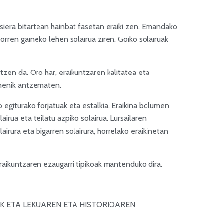
iera bitartean hainbat fasetan eraiki zen. Emandako
orren gaineko lehen solairua ziren. Goiko solairuak
tzen da. Oro har, eraikuntzaren kalitatea eta
rmenik antzematen.
 egiturako forjatuak eta estalkia. Eraikina bolumen
airua eta teilatu azpiko solairua. Lursailaren
irura eta bigarren solairura, horrelako eraikinetan
 eraikuntzaren ezaugarri tipikoak mantenduko dira.
ZIK ETA LEKUAREN ETA HISTORIOAREN