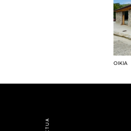
 SAN
ZARAUTZ
OIKIA