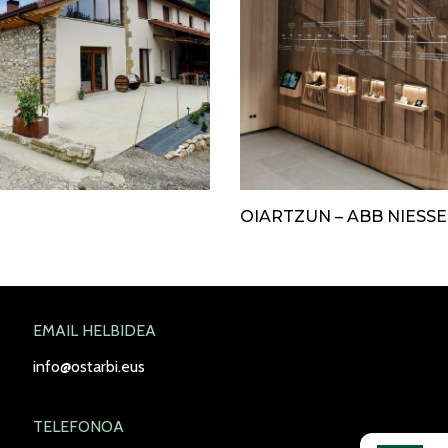
OIARTZUN – ABB NIESS
EMAIL HELBIDEA
info@ostarbi.eus
TELEFONOA